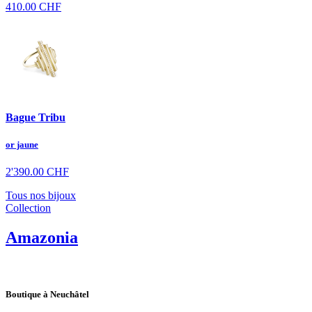
410.00
CHF
Bague Tribu
or jaune
2'390.00
CHF
Tous nos bijoux
Collection
Amazonia
Boutique à Neuchâtel