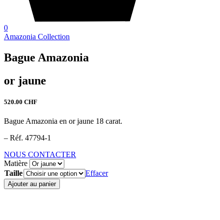
0
Amazonia Collection
Bague Amazonia
or jaune
520.00
CHF
Bague Amazonia en or jaune 18 carat.
– Réf. 47794-1
NOUS CONTACTER
Matière
Taille
Effacer
quantité
Ajouter au panier
de
Bague
Amazonia
-