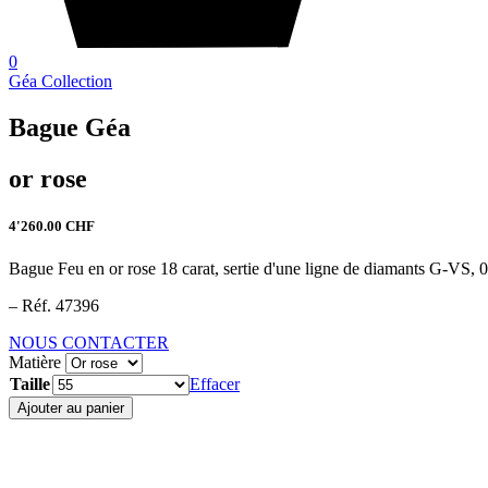
0
Géa Collection
Bague Géa
or rose
4'260.00
CHF
Bague Feu en or rose 18 carat, sertie d'une ligne de diamants G-VS, 0
– Réf. 47396
NOUS CONTACTER
Matière
Taille
Effacer
quantité
Ajouter au panier
de
Bague
Géa
-