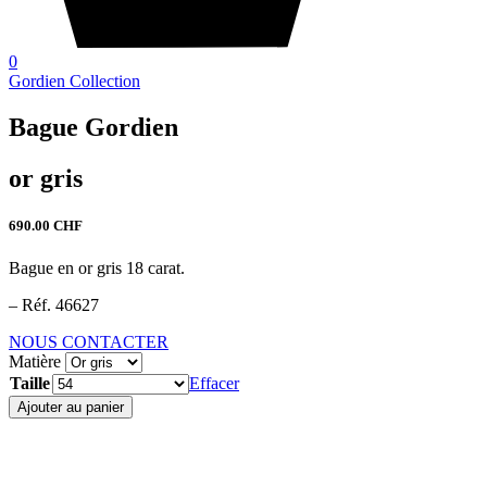
0
Gordien Collection
Bague Gordien
or gris
690.00
CHF
Bague en or gris 18 carat.
– Réf. 46627
NOUS CONTACTER
Matière
Taille
Effacer
quantité
Ajouter au panier
de
Bague
Gordien
-