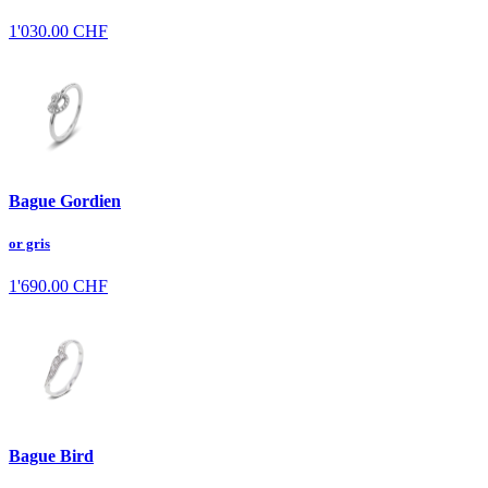
1'030.00
CHF
Bague Gordien
or gris
1'690.00
CHF
Bague Bird