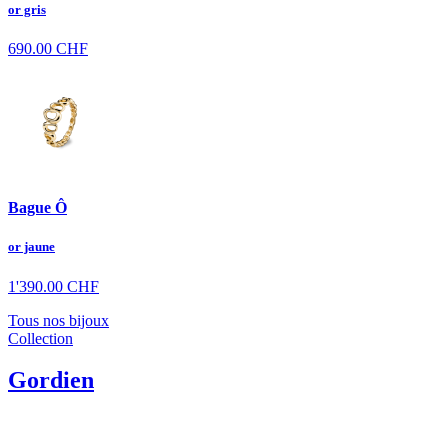
or gris
690.00
CHF
Bague Ô
or jaune
1'390.00
CHF
Tous nos bijoux
Collection
Gordien