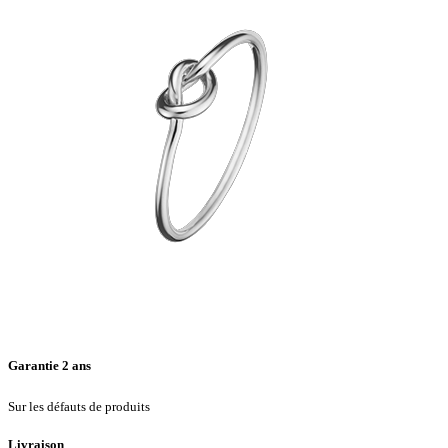
or
gris
Garantie 2 ans
Sur les défauts de produits
Livraison