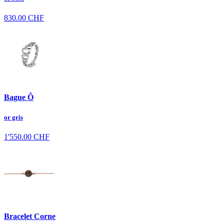
830.00
CHF
Bague Ô
or gris
1'550.00
CHF
Bracelet Corne