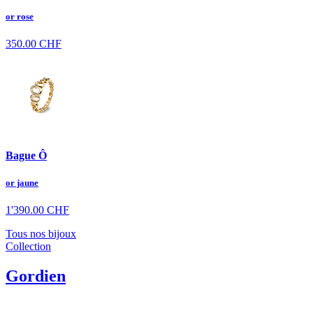
or rose
350.00
CHF
Bague Ô
or jaune
1'390.00
CHF
Tous nos bijoux
Collection
Gordien