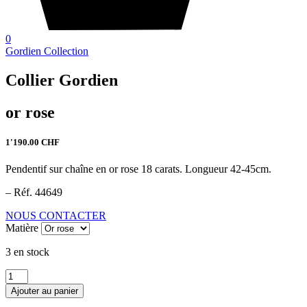
0
Gordien Collection
Collier Gordien
or rose
1'190.00
CHF
Pendentif sur chaîne en or rose 18 carats. Longueur 42-45cm.
– Réf. 44649
NOUS CONTACTER
Matière
3 en stock
quantité
de
Ajouter au panier
Collier