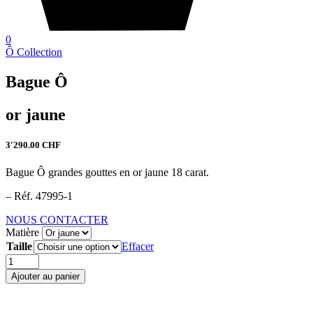
0
Ô Collection
Bague Ô
or jaune
3'290.00
CHF
Bague Ô grandes gouttes en or jaune 18 carat.
– Réf. 47995-1
NOUS CONTACTER
Matière
Taille
Effacer
quantité
de
Ajouter au panier
Bague
Ô
-