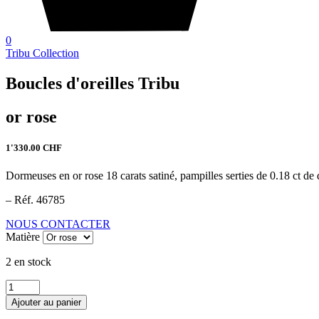
0
Tribu Collection
Boucles d'oreilles Tribu
or rose
1'330.00
CHF
Dormeuses en or rose 18 carats satiné, pampilles serties de 0.18 ct de d
– Réf. 46785
NOUS CONTACTER
Matière
2 en stock
quantité
de
Ajouter au panier
Boucles