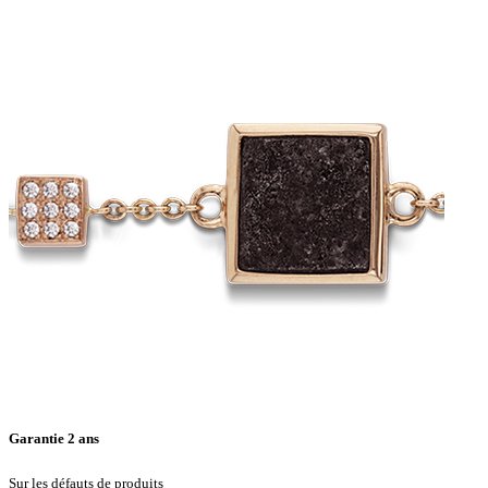
Bracelet
Street
-
or
rose
Garantie 2 ans
Sur les défauts de produits