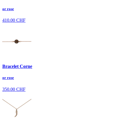
or rose
410.00
CHF
Bracelet Corne
or rose
350.00
CHF