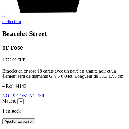
0
Collection
Bracelet Street
or rose
1'770.00
CHF
Bracelet en or rose 18 carats avec un pavé en granite noir et un
élément serti de diamants G-VS 0.04ct. Longueur de 15.5-17.5 cm.
– Réf. 44149
NOUS CONTACTER
Matière
1 en stock
quantité
Ajouter au panier
de