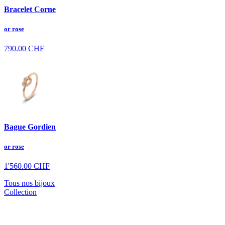
Bracelet Corne
or rose
790.00
CHF
Bague Gordien
or rose
1'560.00
CHF
Tous nos bijoux
Collection