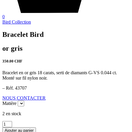
0
Bird Collection
Bracelet Bird
or gris
350.00
CHF
Bracelet en or gris 18 carats, serti de diamants G-VS 0.044 ct.
Monté sur fil nylon noir.
– Réf. 43707
NOUS CONTACTER
Matière
2 en stock
quantité
de
Ajouter au panier