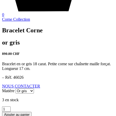
0
Corne Collection
Bracelet Corne
or gris
890.00
CHF
Bracelet en or gris 18 carat. Petite corne sur chaînette maille forçat.
Longueur 17 cm.
– Réf. 46026
NOUS CONTACTER
Matière
3 en stock
quantité
de
Ajouter au panier