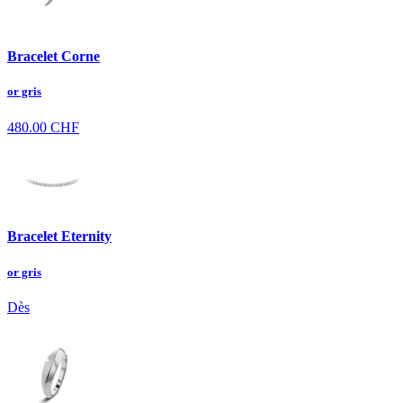
Bracelet Corne
or gris
480.00
CHF
Bracelet Eternity
or gris
Dès