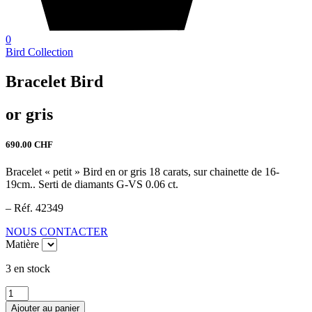
0
Bird Collection
Bracelet Bird
or gris
690.00
CHF
Bracelet « petit » Bird en or gris 18 carats, sur chainette de 16-
19cm.. Serti de diamants G-VS 0.06 ct.
– Réf. 42349
NOUS CONTACTER
Matière
3 en stock
quantité
de
Ajouter au panier